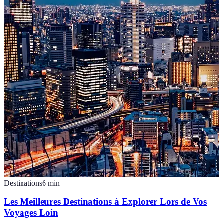
Destinations
6
min
Les Meilleures Destinations à Explorer Lors de Vos
Voyages Loin