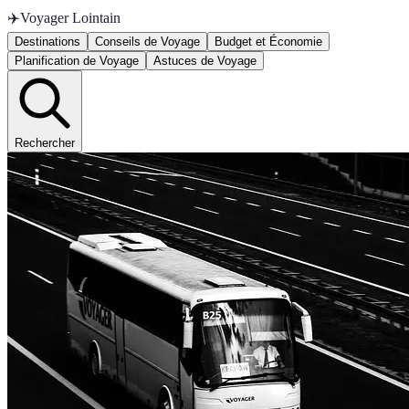
✈️
Voyager Lointain
Destinations
Conseils de Voyage
Budget et Économie
Planification de Voyage
Astuces de Voyage
Rechercher