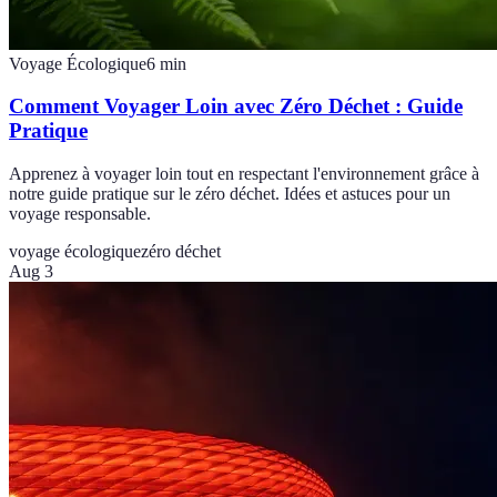
Voyage Écologique
6
min
Comment Voyager Loin avec Zéro Déchet : Guide
Pratique
Apprenez à voyager loin tout en respectant l'environnement grâce à
notre guide pratique sur le zéro déchet. Idées et astuces pour un
voyage responsable.
voyage écologique
zéro déchet
Aug 3