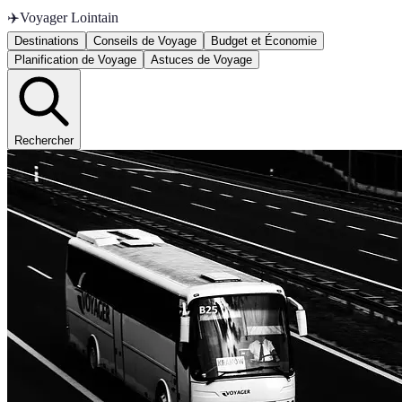
✈️
Voyager Lointain
Destinations
Conseils de Voyage
Budget et Économie
Planification de Voyage
Astuces de Voyage
Rechercher