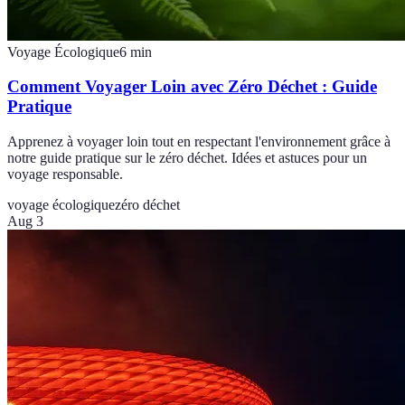
Voyage Écologique
6
min
Comment Voyager Loin avec Zéro Déchet : Guide
Pratique
Apprenez à voyager loin tout en respectant l'environnement grâce à
notre guide pratique sur le zéro déchet. Idées et astuces pour un
voyage responsable.
voyage écologique
zéro déchet
Aug 3