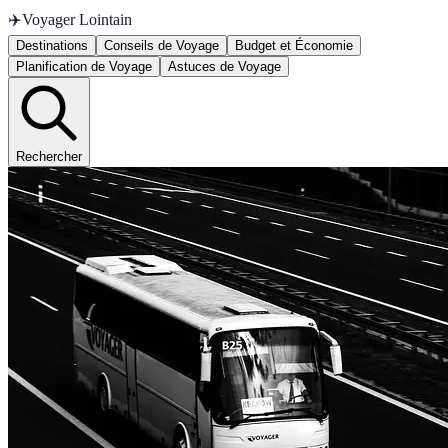
✈️
Voyager Lointain
Destinations
Conseils de Voyage
Budget et Économie
Planification de Voyage
Astuces de Voyage
Rechercher