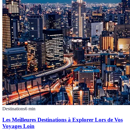
Destinations
6
min
Les Meilleures Destinations à Explorer Lors de Vos
Voyages Loin